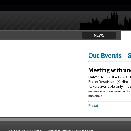
NEWS
Our Events
-
Meeting with un
Date: 13/10/2014 12:20 - 
Place: Respirium (Karlín)
(text is available only in 
numerickou matematiku a chcet
nabídnout.
Plakát
© COPYRIGHT 2026 CHARLES UNIVERSITY IN PRAGUE CHAPTER OF SIAM