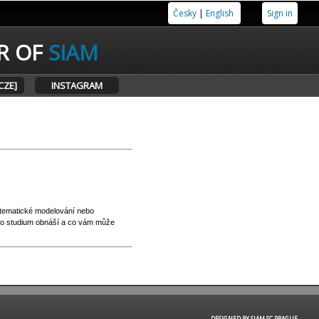
Česky
|
English
Sign in
R OF
SIAM
CZE]
INSTAGRAM
atematické modelování nebo
, co studium obnáší a co vám může
DESIGNED BY SIAM SC PRAGUE