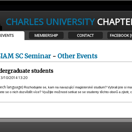
CHARLES UNIVERSITY
CHAPTE
EVENTS
MEMBERSHIP
CONTACT
FACEBOOK [
SIAM SC Seminar
-
Other Events
dergraduate students
13/10/2014 13:20
czech language)
Rozhodujete se, kam na navazující magisterské studium? Vybrali jste si m
e se o nich dozvědět více? Využijte možnosti setkat se se studenty těchto oborů a zjistit