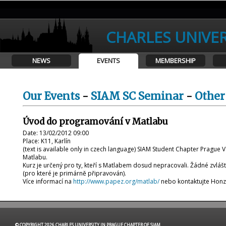
CHARLES UNIVER
NEWS
EVENTS
MEMBERSHIP
Our Events
-
SIAM SC Seminar
-
Other
Úvod do programování v Matlabu
Date: 13/02/2012 09:00
Place: K11, Karlín
(text is available only in czech language) SIAM Student Chapter Prague 
Matlabu.
Kurz je určený pro ty, kteří s Matlabem dosud nepracovali. Žádné zvlášt
(pro které je primárně připravován).
Více informací na
http://www.papez.org/matlab/
nebo kontaktujte Honz
© COPYRIGHT 2026 CHARLES UNIVERSITY IN PRAGUE CHAPTER OF SIAM