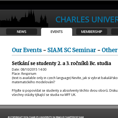
CHARLES UNIVER
NEWS
EVENTS
MEMBERSHIP
Our Events
-
SIAM SC Seminar
-
Other
Setkání se studenty 2. a 3. ročníků Bc. studia
Date: 08/10/2015 14:00
Place: Respirium
(text is available only in czech language) Nevíte, jak si vybrat bakalá
matematického modelování?
Přijďte si popovídat se studenty a absolventy těchto dvou oborů. Dis
všechny otázky týkající se studia na MFF UK.
© COPYRIGHT 2026 CHARLES UNIVERSITY IN PRAGUE CHAPTER OF SIAM