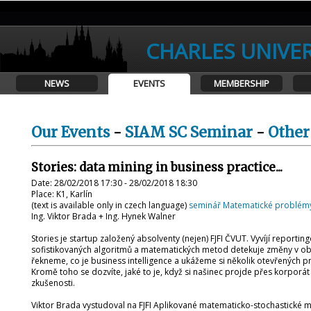
CHARLES UNIVER
NEWS
EVENTS
MEMBERSHIP
Our Events
-
SIAM SC Seminar
-
Other
Stories: data mining in business practice...
Date: 28/02/2018 17:30 - 28/02/2018 18:30
Place: K1, Karlín
(text is available only in czech language)
seminář Matematické problém
Ing. Viktor Brada + Ing. Hynek Walner
Stories je startup založený absolventy (nejen) FJFI ČVUT. Vyvíjí reportin
sofistikovaných algoritmů a matematických metod detekuje změny v ob
řekneme, co je business intelligence a ukážeme si několik otevřených pr
Kromě toho se dozvíte, jaké to je, když si našinec projde přes korporát 
zkušenosti.
Viktor Brada vystudoval na FJFI Aplikované matematicko-stochastické m