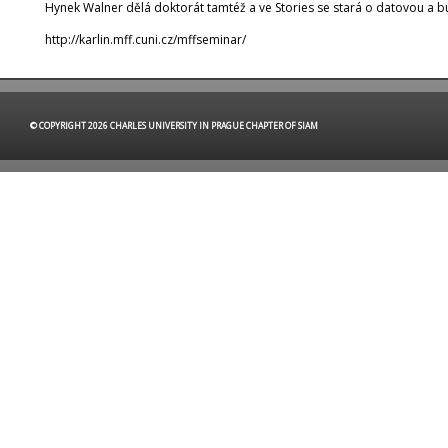
Hynek Walner dělá doktorát tamtéž a ve Stories se stará o datovou a bu
http://karlin.mff.cuni.cz/mffseminar/
© COPYRIGHT 2026 CHARLES UNIVERSITY IN PRAGUE CHAPTER OF SIAM