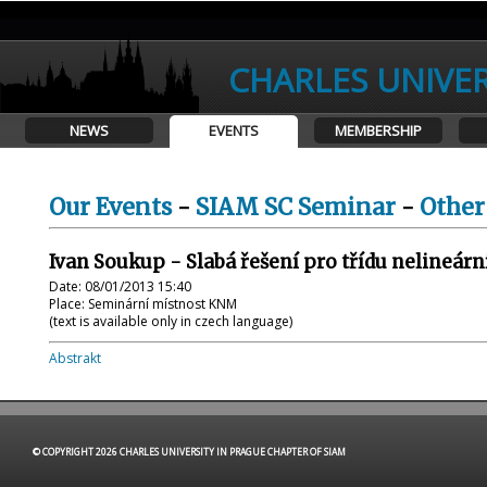
CHARLES UNIVER
NEWS
EVENTS
MEMBERSHIP
Our Events
-
SIAM SC Seminar
-
Other
Ivan Soukup - Slabá řešení pro třídu nelineárn
Date: 08/01/2013 15:40
Place: Seminární místnost KNM
(text is available only in czech language)
Abstrakt
© COPYRIGHT 2026 CHARLES UNIVERSITY IN PRAGUE CHAPTER OF SIAM