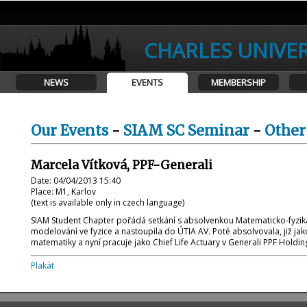
CHARLES UNIVER
NEWS
EVENTS
MEMBERSHIP
Our Events
-
SIAM SC Seminar
-
Other
Marcela Vítková, PPF-Generali
Date: 04/04/2013 15:40
Place: M1, Karlov
(text is available only in czech language)
SIAM Student Chapter pořádá setkání s absolvenkou Matematicko-fyziká
modelování ve fyzice a nastoupila do ÚTIA AV. Poté absolvovala, již jako
matematiky a nyní pracuje jako Chief Life Actuary v Generali PPF Holdin
Plakát