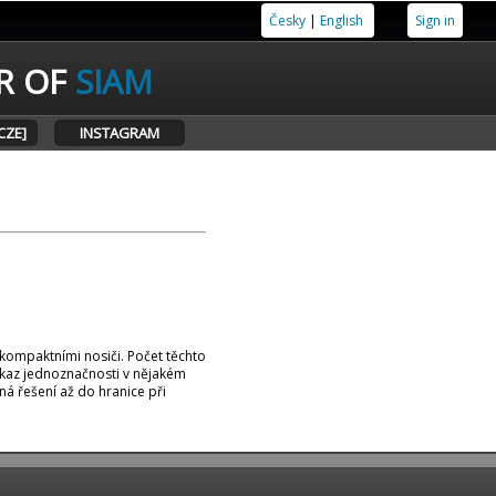
Česky
|
English
Sign in
R OF
SIAM
CZE]
INSTAGRAM
kompaktními nosiči. Počet těchto
kaz jednoznačnosti v nějakém
á řešení až do hranice při