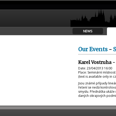
NEWS
Our Events
-
Karel Vostruha 
Date: 23/04/2013 16:00
Place: Seminární místnos
(text is available only in 
Jsou známé případy lineár
řešení se nedá kontrolo
smyslu. Přednáška ukáže 
daných okrajových podmín