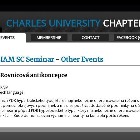
CHARLES UNIVERSITY
CHAPTE
EVENTS
MEMBERSHIP
CONTACT
FACEBOOK [
SIAM SC Seminar
-
Other Events
- Rovnicová antikoncepce
t KNM
czech language)
ních PDR hyperbolického typu, které mají nekonečně diferencovatelná řešení s 
vat pomoci okrajových podmínek a musí se používat dodatečné podmínky na dů
nelineární případ PDR hyperbolického typu, který má nekonečně diferencovateln
kách . Bude demonstrován význam nelinearity na kontrolu počtu řešení.